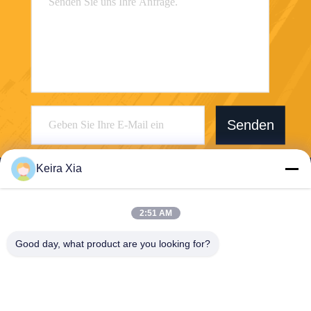
Senden
Keira Xia
2:51 AM
Shenzhen Wonsun Machinery & Electrical
Good day, what product are you looking for?
Technology Co. Ltd
keira@wonsunbarrier.com
86--18507481610
1. Stock, Zhigu, Nr. 2-10, So