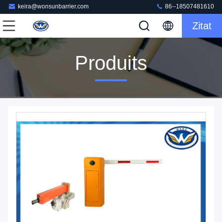
keira@wonsunbarrier.com
86--18507481610
Zitat
Produits