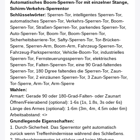
Automatisches Boom-Sperren-Tor mit einzelner Stange,
Schirm-Verkehrs-Sperrentor
Schlüsselwörter:
Sperren-Tor, intelligentes Sperren-Tor,
automatisches Sperren-Tor, Verkehrs-Sperren-Tor, Boom-
Sperren-Tor, Straßen-Sperren-Tor, parkendes Sperren-Tor,
Auto-Sperren-Tor, Boom-Tor, Boom-Sperren-Tor,
Sicherheitsbarriere-Tor, Safty-Sperren-Tor, Tor-Brücken-
Sperre, Sperren-Arm, Boom-Arm, Fahrzeug-Sperren-Tor,
Fahrzeug-Parksperrentor, Vehiclie-Boom-Tor, industrielles
Sperren-Tor, Fernsteuerungssperren-Tor, elektrisches
Sperren-Tor, Falten-Sperren-Tor, eine 90 Grad-faltendes
Sperren-Tor, 180 Dgree faltendes die Sperren-Tor, Zaun-
Sperren-Tor, 2 einzäunen Sperren-Tor, 3 Zaun-Sperren-Tor,
Tor-Sperre, Arm-Tor, Arm-Sperre
Wahlen:
Armart: Gerade 90 oder 180-Grad-Falten- oder Zaunart
Öffnen/Feierabend (optional):
1-6s
(1s, 1.8s, 3s oder 6s)
Länge des Armes (optional): 1-6m (3m, 4m, 4.5m oder 6m)
Arbeitsabstand:
<>
Grundlegende Eigenschaften:
1. Durch-Sicherheit. Das Sperrentor geht automatisch
zurück wenn Treffenhindernisse während des Schließens.
2. Wechselstrommotor ist stärker und keine Wartung.