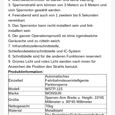
3. Sperrenstrahl/-arm können von 3 Metern zu 6 Metern und
vom Sperrentor gewählt werden
4. Feierabend wird auch von 1 zweitem bis 6 Sekunden
vereinbart.
5. Das Sperrentor kann recht-installiert sein und link-
installiert sein.
6. Der ganzer Operationsprozeß ist ohne irgendwelche
Geräusche und zu rütteln weich.
7. Infrarotfotozellenschnittstelle,
Schleifendetektorschnittstelle und IC-System
8. Schnittstelle sind für die anderen Funktionen reserviert.
9. Grünes Licht und rotes Licht werden nach innen für
Anzeichen die Position des Strahls benutzt.
Produktinformation:
Automatisches
Einzelteil
Fahrbahnsteuerintelligente
Parktorsperre
Modell
WSTP-115
Marke
WONSUN
Sperren-Arm Breite u. Heigth: 10*45
Größe
Millimeter u. 80*45 Millimeter
Nettogewicht
70kg
Material
Metallstahl
Der Parkplätze/Gebührenstelle/hoch