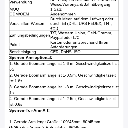
Verwendung
Weise/Warenyard/Bahnübergang
MOQ
1 Satz
ODM/OEM
Angenommen
Durch Meer, auf dem Luftweg oder
Verschiffen-Weisen
durch Eil (DHL, UPS FEDEX, TNT,
etc.)
T/T, Western Union, Geld-Gramm,
Zahlungsbedingungen
Paypal oder L/C
Karton oder entsprechend Ihren
Paket
Anforderungen
Bescheinigung
CER, RoHS, ISO
Sperren-Arm optional:
1. Gerade Boomarmlänge ist 1-6 m, Geschwindigkeitszeit ist
6S
2. Gerade Boomarmlänge ist 1-3.5m. Geschwindigkeitszeit
ist 1.8s
3. Gerade Boomarmlänge ist 1-3 m, Geschwindigkeitszeit ist
1s
4. Gerade Boomarmlänge ist 1-2.5m, Geschwindigkeitszeit
ist 0.6s
Sperren-Tor-Arm-Art:
1. Gerade Arm lengt Größe: 100*45mm. 80*45mm
Größe des Armes 2.Retractable: 86*45mm