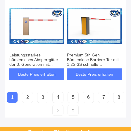
Leistungsstarkes
Premium 5th Gen
bürstenloses Absperrgitter
Bürstenlose Barriere Tor mit
der 3. Generation mit
1,2S-3S schnelle
einstellbarer Geschwindigkeit
Öffnungsgeschwindigkeit
von 1,5 bis 6 Sekunden
Beste Preis erhalten
Beste Preis erhalten
1
2
3
4
5
6
7
8