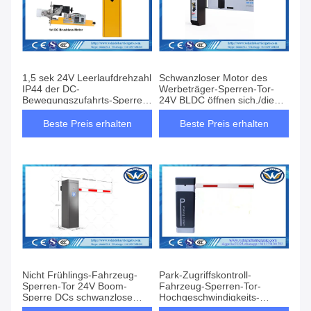
1,5 sek 24V Leerlaufdrehzahl
Schwanzloser Motor des
IP44 der DC-
Werbeträger-Sperren-Tor-
Bewegungszufahrts-Sperren-
24V BLDC öffnen sich,/die
1850rpm
nahen justierbaren Zeit
Beste Preis erhalten
Beste Preis erhalten
Nicht Frühlings-Fahrzeug-
Park-Zugriffskontroll-
Sperren-Tor 24V Boom-
Fahrzeug-Sperren-Tor-
Sperre DCs schwanzlose
Hochgeschwindigkeits-
Bewegungspark
Druckknopf 0.6s