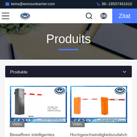
keira@wonsunbarrier.com
86--18507481610
Zitat
Produits
Produkte
Video
Video
Bewaffnen intelligentes
Hochgeschwindigkeitszufahrts-