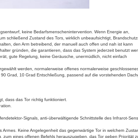
gsentwurf, keine Bedarfsmenschenintervention. Wenn Energie an,
zum schließend Zustand des Tors, wirklich unbeaufsichtigt, Brandschut
alten, den Arm betreibend, der manuell auch offen und nah ist kann
chalter gründen, die garantieren, dass das System jederzeit benutzt we
t, gute Regelung, keine Geräusche, unermüdlich, nicht einfach
rgewählt werden, normalerweise offenes normalerweise geschlossenes i
s 90 Grad, 10 Grad Entschließung, passend auf die vorstehenden Dac
 dass das Tor richtig funktioniert.
ation.
fendetektor-Signals, anti-überwältigende Schnittstelle des Infrarot-Sen
des Armes. Keine Angelegenheit das gegenwärtige Tor in welchem Zustan
, zum eines offenen Befehls herauszugeben, das Tor geben Priorität z