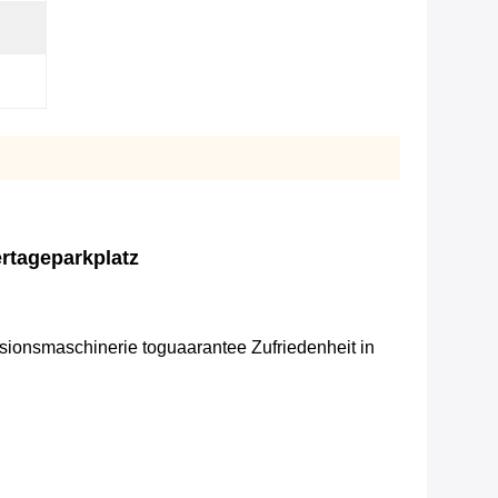
ertageparkplatz
isions
maschinerie toguaarantee Zufriedenheit in