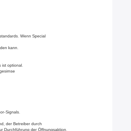
zstandards. Wenn Special
rden kann.
st optional.
hgesimse
sor-Signals.
d, der Betreiber durch
ur Durchführung der Öffnungsaktion.