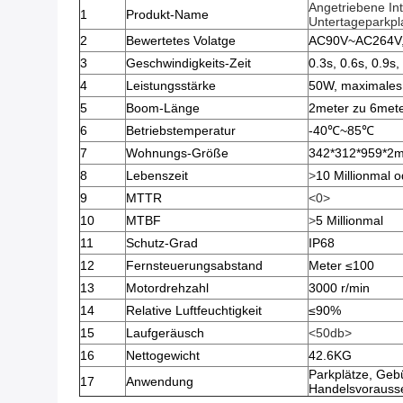
Angetriebene Int
1
Produkt-Name
Untertageparkpl
2
Bewertetes Volatge
AC90V~AC264V,
3
Geschwindigkeits-Zeit
0.3s, 0.6s, 0.9s,
4
Leistungsstärke
50W, maximale
5
Boom-Länge
2meter zu 6mete
6
Betriebstemperatur
-40℃~85℃
7
Wohnungs-Größe
342*312*959*2
8
Lebenszeit
>
10 Millionmal 
9
MTTR
<0>
10
MTBF
>
5 Millionmal
11
Schutz-Grad
IP68
12
Fernsteuerungsabstand
Meter ≤100
13
Motordrehzahl
3000 r/min
14
Relative Luftfeuchtigkeit
≤90%
15
Laufgeräusch
<50db>
16
Nettogewicht
42.6KG
Parkplätze, Geb
17
Anwendung
Handelsvorauss