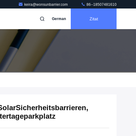
keira@wonsunbarrier.com
86--18507481610
Zitat
German
olarSicherheitsbarrieren,
tertageparkplatz