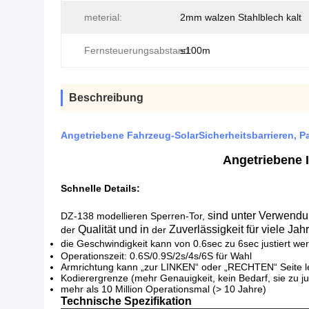
meterial:
2mm walzen Stahlblech kalt
Fernsteuerungsabstand:
≤100m
Beschreibung
Angetriebene Fahrzeug-SolarSicherheitsbarrieren, Pa
Angetriebene I
Schnelle Details:
sind unter Verwendun
DZ-138 modellieren Sperren-Tor,
Qualität und in
Zuverlässigkeit für viele Ja
der
der
die
Geschwindigkeit kann von 0.6sec zu 6sec justiert we
Operationszeit: 0.6S/0.9S/2s/4s/6S für Wahl
Armrichtung kann „zur LINKEN“ oder „RECHTEN“ Seite l
Kodierergrenze (mehr Genauigkeit, kein Bedarf, sie zu ju
mehr als 10 Million Operationsmal (> 10 Jahre)
Technische Spezifikation