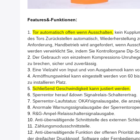
Features&-Funktionen:
1.
Tor automatisch offen wenn Ausschalten,
kein Kupplun
des Tors Zurückstellen automatisch, Wiederherstellung 
Anforderung, Handbetrieb wird angefordert, wenn Aussch
werden verwirklicht Sie, indem Sie Kontrollorgane Dip-S
2.
Der Gebrauch von einzelnem Kompressions-Unruhegerä
zu brechen, sicher und zuverlässig.
3.
Eine Vielzahl von Input und von Ausgabemodi kann vo
4.
Armöffnungswinkel kann eingestellt werden von 60 bi
zu installieren Platz.
5.
Schließend Geschwindigkeit kann justiert werden.
6.
Sperrentor herauf &down Signalrelais-Schalterertrag.
7.
Sperrentor-Laufstatus: OKAYsignalausgabe, die anzeigt,
8.
Anormale Warnungssignalausgabe der Sperrentoroper
9.
R&G-Ampel-Relaisschaltersignalausgabe.
10.
Anti-überwältigende Schnittstelle des externen Schlei
11.
Zählungsmodusschnittstelle.
12.
Anti-überwältigende Funktion der offenen Priorität 
der dreifacher Druckknopf, Software oder Fernbedienung