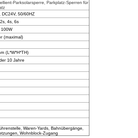
ellient-Parksolarsperre, Parkplatz-Sperren für
atz
 DC24V, 50/60HZ
 2s, 4s, 6s
s 100W
r (maximal)
mm (L*W*H*TH)
oder 10 Jahre
ührenstelle, Waren-Yards, Bahnübergänge,
etzungen, Wohnblock-Zugang