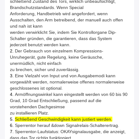
schließend Zustand des Tors, wirklich unbeaufsichtigt,
Brandschutzstandards. Wenn Special
Anforderung, Handbetrieb wird angefordert, wenn
Ausschalten, den Arm betreibend, der manuell auch offen
und nah ist kann
werden verwirklicht Sie, indem Sie Kontrollorgane Dip-
Schalter gründen, die garantieren, dass das System
jederzeit benutzt werden kann.
2.
Der Gebrauch von einzelnem Kompressions-
Unruhegerät, gute Regelung, keine Geräusche,
unermüdlich, nicht einfach
zu brechen, sicher und zuverlässig.
3.
Eine Vielzahl von Input und von Ausgabemodi kann
vorgewählt werden, normalerweise offenes normalerweise
geschlossenes ist optional.
4.
Armöffnungswinkel kann eingestellt werden von 60 bis 90
Grad, 10 Grad Entschließung, passend auf die
vorstehenden Dachgesimse
zu installieren Platz.
5.
Schließend Geschwindigkeit kann justiert werden.
6.
Sperrentor herauf &down Signalrelais-Schalterertrag.
7.
Sperrentor-Laufstatus: OKAYsignalausgabe, die anzeigt,
dass das Tor richtig funktioniert.