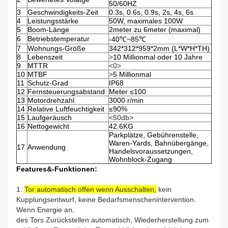
50/60HZ
3
Geschwindigkeits-Zeit
0.3s, 0.6s, 0.9s, 2s, 4s, 6s
4
Leistungsstärke
50W, maximales 100W
5
Boom-Länge
2meter zu 6meter (maximal)
6
Betriebstemperatur
-40℃~85℃
7
Wohnungs-Größe
342*312*959*2mm (L*W*H*TH)
8
Lebenszeit
>
10 Millionmal oder 10 Jahre
9
MTTR
<0>
10
MTBF
>
5 Millionmal
11
Schutz-Grad
IP68
12
Fernsteuerungsabstand
Meter ≤100
13
Motordrehzahl
3000 r/min
14
Relative Luftfeuchtigkeit
≤90%
15
Laufgeräusch
<50db>
16
Nettogewicht
42.6KG
Parkplätze, Gebührenstelle,
Waren-Yards, Bahnübergänge,
17
Anwendung
Handelsvoraussetzungen,
Wohnblock-Zugang
Features&-Funktionen:
1.
Tor automatisch offen wenn Ausschalten,
kein
Kupplungsentwurf, keine Bedarfsmenschenintervention.
Wenn Energie an,
des Tors Zurückstellen automatisch, Wiederherstellung zum