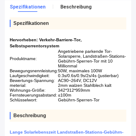
Spezifikationen
Beschreibung
Spezifikationen
Hervorheben:
Verkehr-Barriere-Tor
,
Selbstsperrentorsystem
Angetriebene parkende Tor-
Solarsperre, Landstraßen-Stations-
Produktname:
Gebührn-Sperren-Tor mit 10
Millionmal
Bewegungsnennleistung:
50W, maximales 100W
Laufgeschwindigkeit:
0.3s/0.6s/0.9s/2s/4s (justierbar)
Bewertungs-Spannung:
AC90~264V, DC12V
meterial:
2mm walzen Stahlblech kalt
Wohnungs-Größe:
342*312*959mm
Fernsteuerungsabstand:
≤100m
Schlüsselwort:
Gebührn-Sperren-Tor
Beschreibung
Lange Solarlebenszeit Landstraßen-Stations-Gebührn-