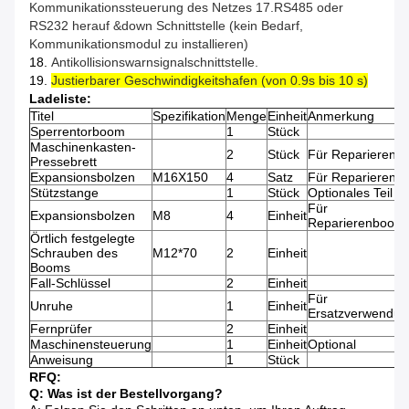
Kommunikationssteuerung des Netzes 17.RS485 oder
RS232 herauf &down Schnittstelle (kein Bedarf,
Kommunikationsmodul zu installieren)
18.
Antikollisionswarnsignalschnittstelle.
19.
Justierbarer Geschwindigkeitshafen (von 0.9s bis 10 s)
Ladeliste:
Titel
Spezifikation
Menge
Einheit
Anmerkung
Sperrentorboom
1
Stück
Maschinenkasten-
2
Stück
Für Reparierenfal
Pressebrett
Expansionsbolzen
M16X150
4
Satz
Für Reparierenfal
Stützstange
1
Stück
Optionales Teil
Für
Expansionsbolzen
M8
4
Einheit
Reparierenboom
Örtlich festgelegte
Schrauben des
M12*70
2
Einheit
Booms
Fall-Schlüssel
2
Einheit
Für
Unruhe
1
Einheit
Ersatzverwendun
Fernprüfer
2
Einheit
Maschinensteuerung
1
Einheit
Optional
Anweisung
1
Stück
RFQ:
Q: Was ist der Bestellvorgang?