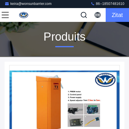
keira@wonsunbarrier.com
86--18507481610
Zitat
Produits