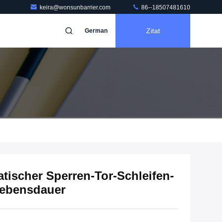
keira@wonsunbarrier.com
86--18507481610
Zitat
German
tischer Sperren-Tor-Schleifen-
lebensdauer