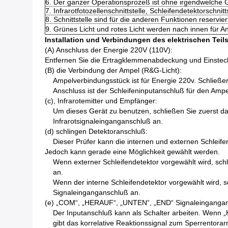
6.
Der ganzer Operationsprozeß ist ohne irgendwelche G
7.
Infrarotfotozellenschnittstelle, Schleifendetektorschnit
8.
Schnittstelle sind für die anderen Funktionen reservier
9.
Grünes Licht und rotes Licht werden nach innen für An
Installation und Verbindungen des elektrischen Teil
(A) Anschluss der Energie 220V (110V):
Entfernen Sie die Ertragklemmenabdeckung und Einsteck
(B) die Verbindung der Ampel (R&G-Licht):
Ampelverbindungsstück ist für Energie 220v. Schließ
Anschluss ist der Schleifeninputanschluß für den Ampe
(c), Infrarotemitter und Empfänger:
Um dieses Gerät zu benutzen, schließen Sie zuerst 
Infrarotsignaleinganganschluß an.
(d) schlingen Detektoranschluß:
Dieser Prüfer kann die internen und externen Schleif
Jedoch kann gerade eine Möglichkeit gewählt werden.
Wenn externer Schleifendetektor vorgewählt wird, sch
an.
Wenn der interne Schleifendetektor vorgewählt wird, s
Signaleinganganschluß an.
(e) „COM“, „HERAUF“, „UNTEN“, „END“ Signaleingangan
Der Inputanschluß kann als Schalter arbeiten. Wenn
gibt das korrelative Reaktionssignal zum Sperrentorar