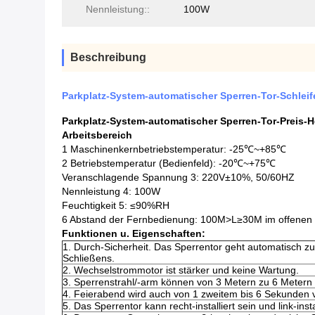
Nennleistung::
100W
Beschreibung
Parkplatz-System-automatischer Sperren-Tor-Schlei
Parkplatz-System-automatischer Sperren-Tor-Preis-He
Arbeitsbereich
1 Maschinenkernbetriebstemperatur: -25℃~+85℃
2 Betriebstemperatur (Bedienfeld): -20℃~+75℃
Veranschlagende Spannung 3: 220V±10%, 50/60HZ
Nennleistung 4: 100W
Feuchtigkeit 5: ≤90%RH
6 Abstand der Fernbedienung: 100M>L≥30M im offenen 
Funktionen u. Eigenschaften:
1.
Durch-Sicherheit. Das Sperrentor geht automatisch z
Schließens.
2.
Wechselstrommotor ist stärker und keine Wartung.
3.
Sperrenstrahl/-arm können von 3 Metern zu 6 Metern
4.
Feierabend wird auch von 1 zweitem bis 6 Sekunden v
5.
Das Sperrentor kann recht-installiert sein und link-instal