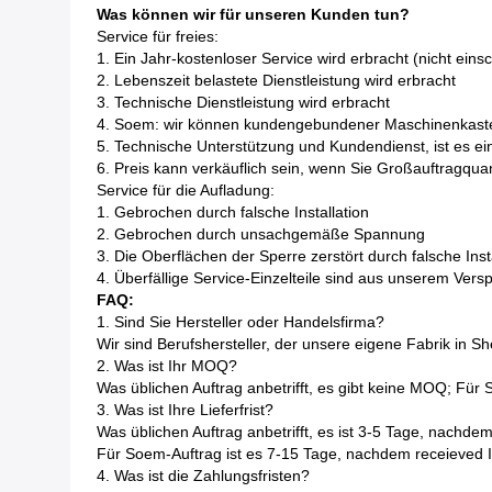
Was können wir für unseren Kunden tun?
Service für freies:
1. Ein Jahr-kostenloser Service wird erbracht (nicht eins
2. Lebenszeit belastete Dienstleistung wird erbracht
3. Technische Dienstleistung wird erbracht
4. Soem: wir können kundengebundener Maschinenkasten,
5. Technische Unterstützung und Kundendienst, ist es ein 
6. Preis kann verkäuflich sein, wenn Sie Großauftragquan
Service für die Aufladung:
1. Gebrochen durch falsche Installation
2. Gebrochen durch unsachgemäße Spannung
3. Die Oberflächen der Sperre zerstört durch falsche In
4. Überfällige Service-Einzelteile sind aus unserem Ver
FAQ:
1. Sind Sie Hersteller oder Handelsfirma?
Wir sind Berufshersteller, der unsere eigene Fabrik in S
2. Was ist Ihr MOQ?
Was üblichen Auftrag anbetrifft, es gibt keine MOQ; Für
3. Was ist Ihre Lieferfrist?
Was üblichen Auftrag anbetrifft, es ist 3-5 Tage, nachde
Für Soem-Auftrag ist es 7-15 Tage, nachdem receieved Ih
4. Was ist die Zahlungsfristen?