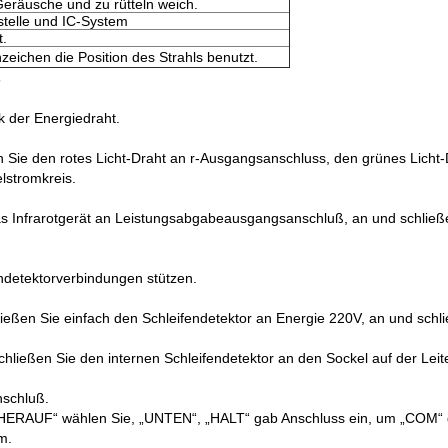
eräusche und zu rütteln weich.
tstelle und IC-System
t.
zeichen die Position des Strahls benutzt.
s
 der Energiedraht.
en Sie den rotes Licht-Draht an r-Ausgangsanschluss, den grünes Li
lstromkreis.
das Infrarotgerät an Leistungsabgabeausgangsanschluß, an und schlie
endetektorverbindungen stützen.
ließen Sie einfach den Schleifendetektor an Energie 220V, an und sch
chließen Sie den internen Schleifendetektor an den Sockel auf der Leit
schluß.
 „HERAUF“ wählen Sie, „UNTEN“, „HALT“ gab Anschluss ein, um „COM“
m.